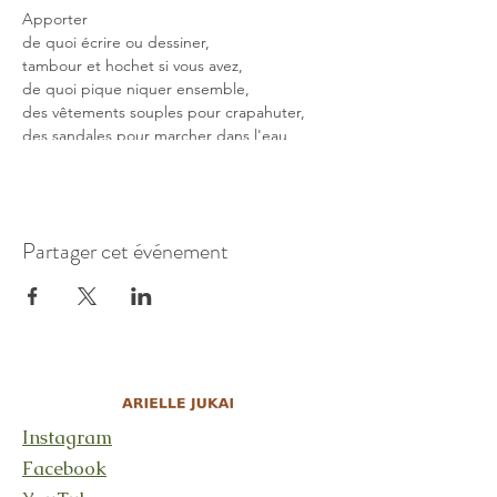
Apporter
de quoi écrire ou dessiner,
tambour et hochet si vous avez,
de quoi pique niquer ensemble,
des vêtements souples pour crapahuter,
des sandales pour marcher dans l'eau,
Maillot de bain et serviette
Aucun pré-requis. Chacun, chacune puisera
dans ses perceptions pour développer sa
Partager cet événement
Connexion aux Esprits de la Nature
Prix : CHF50
Instagram
Facebook