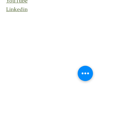
YouTube
Linkedin
Stay connected
Receive updates about my
activities, events, and shared
reflections.
Je m'abonne à la lettre