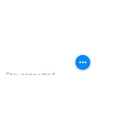
Stay connected
Receive updates about my
activities, events, and shared
reflections.
Je m'abonne à la lettre