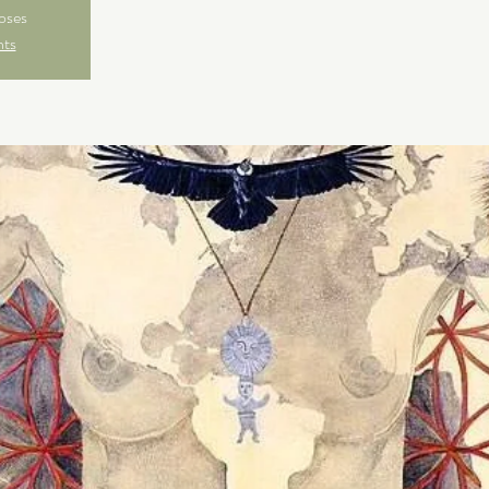
loses
nts