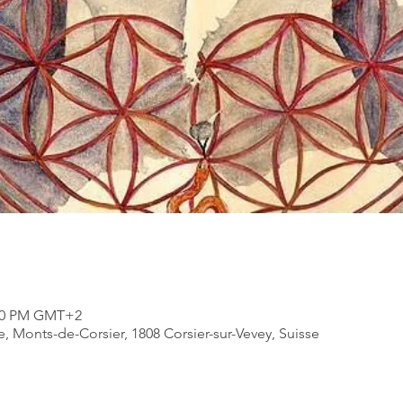
:30 PM GMT+2
e, Monts-de-Corsier, 1808 Corsier-sur-Vevey, Suisse