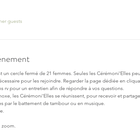
her guests
vénement
t un cercle fermé de 21 femmes. Seules les Cérémoni'Elles peuve
cessaire pour les rejoindre. Regarder la page dédiée en cliquan
ns rv pour un entretien afin de répondre à vos questions.
oxe, les Cérémoni'Elles se réunissent, pour recevoir et partager
s par le battement de tambour ou en musique.
e.
en zoom.