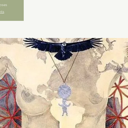
loses
nts