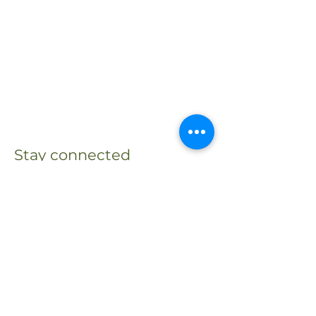
Stay connected
Receive updates about my
activities, events, and shared
reflections.
Je m'abonne à la lettre