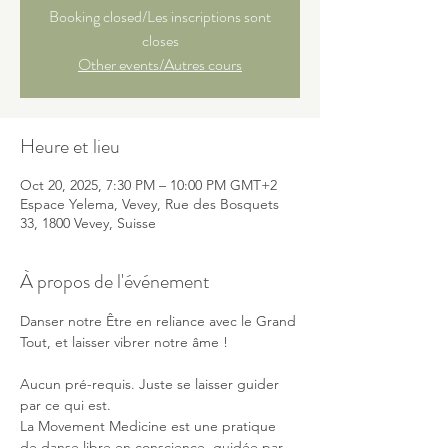
Booking closed/Les inscriptions sont
closes
Other events/Autres cours
Heure et lieu
Oct 20, 2025, 7:30 PM – 10:00 PM GMT+2
Espace Yelema, Vevey, Rue des Bosquets
33, 1800 Vevey, Suisse
À propos de l'événement
Danser notre Être en reliance avec le Grand 
Tout, et laisser vibrer notre âme !
Aucun pré-requis. Juste se laisser guider 
par ce qui est.
La Movement Medicine est une pratique 
de danse libre en conscience, guidée par 