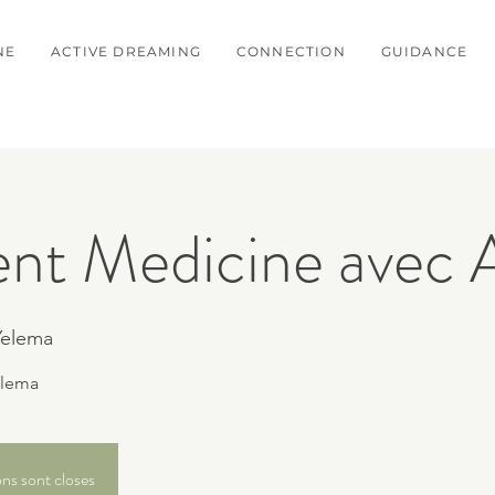
NE
ACTIVE DREAMING
CONNECTION
GUIDANCE
t Medicine avec Ar
Yelema
elema
ons sont closes