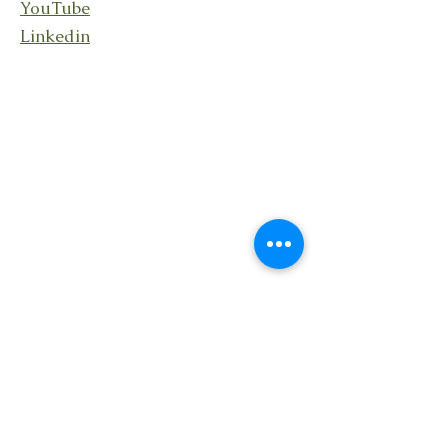
YouTube
Linkedin
Stay connected
Receive updates about my
activities, events, and shared
reflections.
Je m'abonne à la lettre