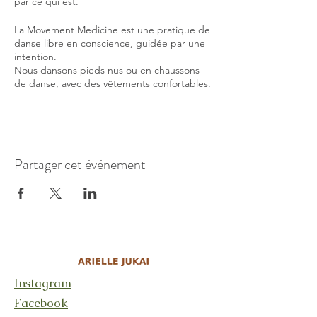
par ce qui est.
La Movement Medicine est une pratique de
danse libre en conscience, guidée par une
intention.
Nous dansons pieds nus ou en chaussons
de danse, avec des vêtements confortables.
Apportez une bouteille d'eau pour vous
hydrater
Prix: 25CHF
Partager cet événement
L'Espace Yelema est à 5' à pied derrière la
gare de Vevey, au Centre Artisanal des
Bosquets, au 2e étage.
Instagram
Facebook