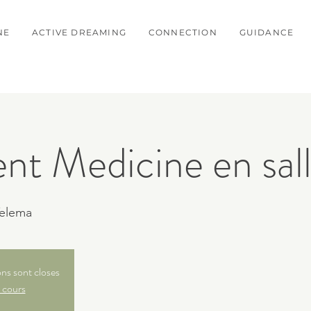
NE
ACTIVE DREAMING
CONNECTION
GUIDANCE
t Medicine en sal
elema
ons sont closes
 cours