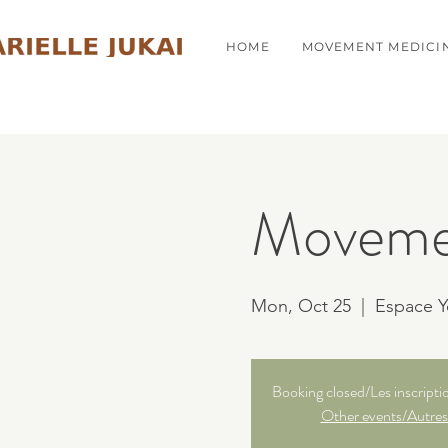
HOME
MOVEMENT MEDICI
Movemen
Mon, Oct 25
  |  
Espace Y
Booking closed/Les inscripti
Other events/Autres