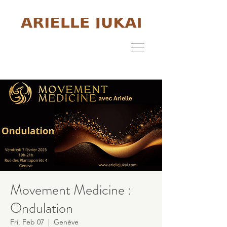
Movement Medicine :
Ondulation
Fri, Feb 07
  |  
Genève