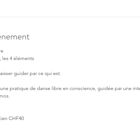
vénement
re
, les 4 éléments
aisser guider par ce qui est.
ne pratique de danse libre en conscience, guidée par une int
smos.
utien CHF40