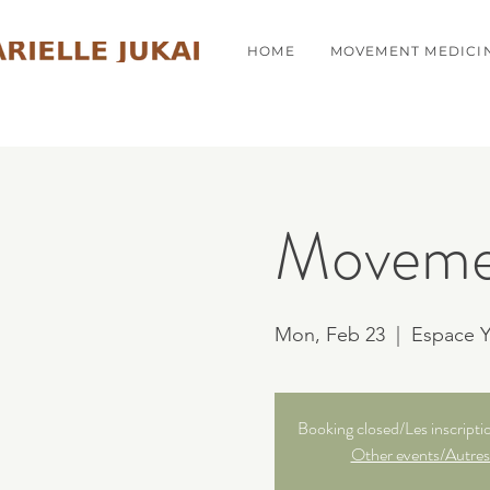
HOME
MOVEMENT MEDICI
Movemen
Mon, Feb 23
  |  
Espace Y
Booking closed/Les inscripti
Other events/Autres