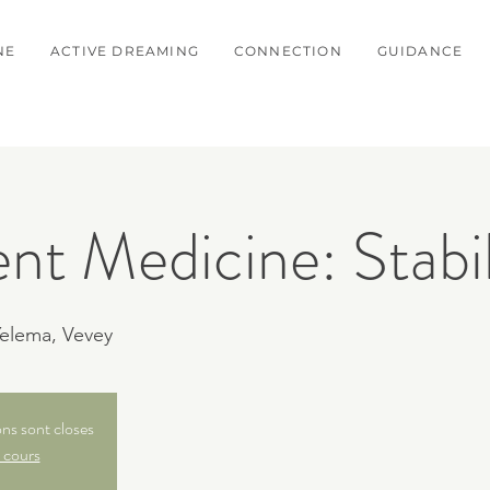
NE
ACTIVE DREAMING
CONNECTION
GUIDANCE
t Medicine: Stabil
elema, Vevey
ons sont closes
 cours