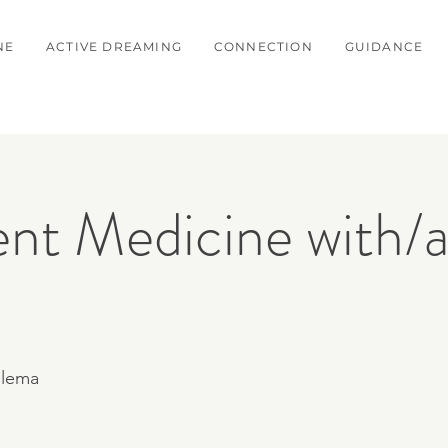
NE
ACTIVE DREAMING
CONNECTION
GUIDANCE
t Medicine with/
elema