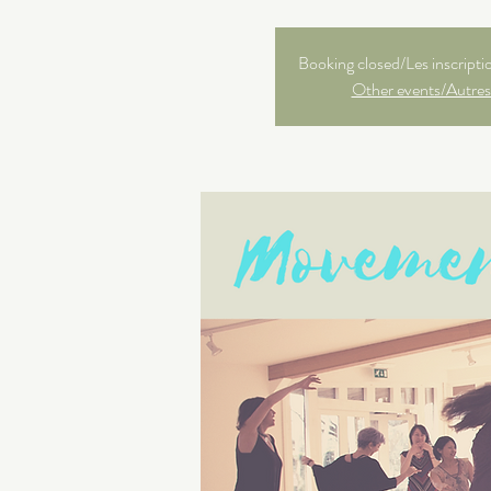
Booking closed/Les inscripti
Other events/Autres