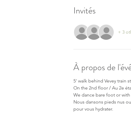
Invités
+ 3 ot
À propos de l'é
5' walk behind Vevey train st
On the 2nd floor / Au 2e ét
We dance bare foot or with 
Nous dansons pieds nus ou 
pour vous hydrater.