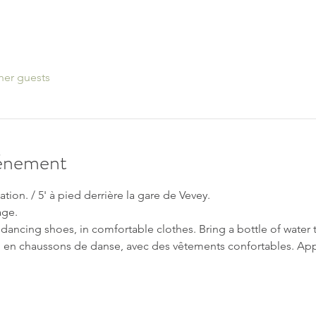
her guests
vénement
ation. / 5' à pied derrière la gare de Vevey.
age.
dancing shoes, in comfortable clothes. Bring a bottle of water t
en chaussons de danse, avec des vêtements confortables. Appo