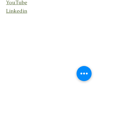
YouTube
Linkedin
Stay connected
Receive updates about my
activities, events, and shared
reflections.
Je m'abonne à la lettre