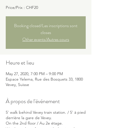
Price/Prix : CHF20
Booking closed/Les inscriptions sont
closes
Other events/Autres cours
Heure et lieu
May 27, 2020, 7:00 PM – 9:00 PM
Espace Yelema, Rue des Bosquets 33, 1800
Vevey, Suisse
À propos de l'événement
5' walk behind Vevey train station. / 5' à pied
derrière la gare de Vevey.
On the 2nd floor / Au 2e étage.