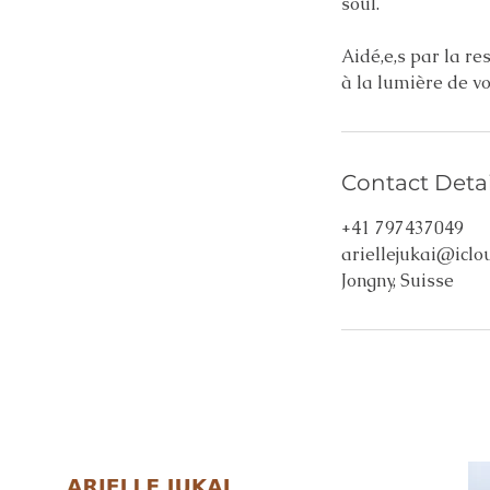
soul.
Aidé,e,s par la res
à la lumière de v
Contact Detai
+41 797437049
ariellejukai@iclo
Jongny, Suisse