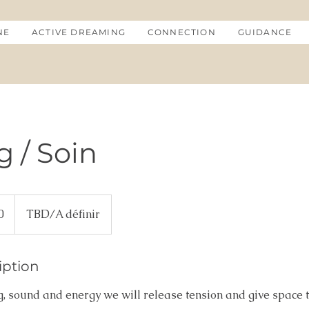
NE
ACTIVE DREAMING
CONNECTION
GUIDANCE
g / Soin
0
TBD/A définir
iption
 sound and energy we will release tension and give space to