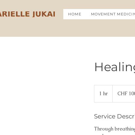
HOME
MOVEMENT MEDICI
Healin
100
Swiss
1 hr
1
CHF 10
francs
h
Service Descr
Through breathing,