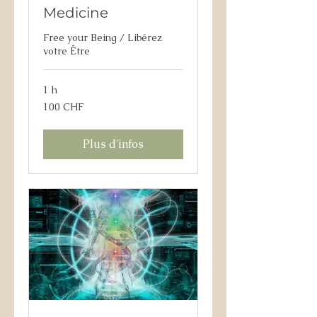
Medicine
Free your Being / Libérez
votre Être
1 h
100
100 CHF
francs
suisses
Plus d'infos