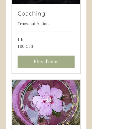
Coaching
Transmut'Action
1 h
100
100 CHF
francs
suisses
Plus d'infos