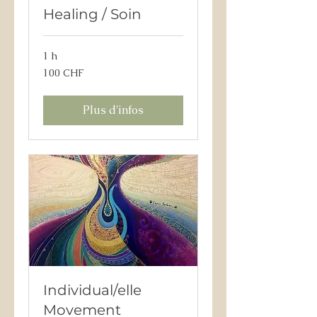
Healing / Soin
1 h
100
100 CHF
francs
suisses
Plus d'infos
Individual/elle
Movement