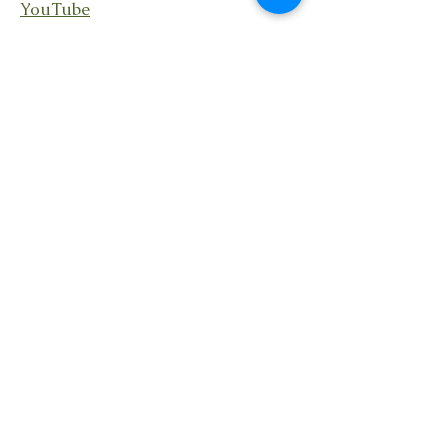
YouTube
Linkedin
Rester en lien
En recevant ma lettre
Transcendance avec des
nouvelles de mes activités,
événements et partages.