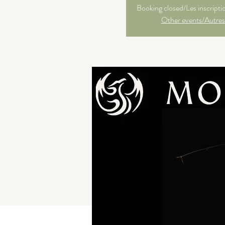
Booking closed/Les inscripti
Other events/Autres