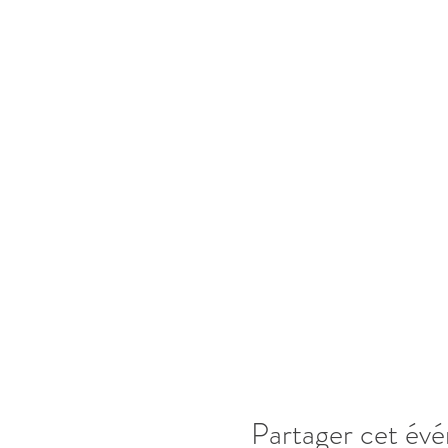
intérieur.
Apporter un carnet de notes
Prix CHF80
Partager cet év