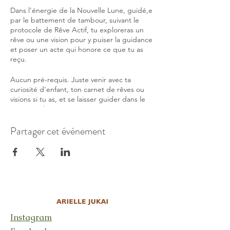
Dans l'énergie de la Nouvelle Lune, guidé,e
par le battement de tambour, suivant le
protocole de Rêve Actif, tu exploreras un
rêve ou une vision pour y puiser la guidance
et poser un acte qui honore ce que tu as
reçu.
Aucun pré-requis. Juste venir avec ta
curiosité d'enfant, ton carnet de rêves ou
visions si tu as, et se laisser guider dans le
territoire de tes rêves.
Partager cet événement
Se connecter sur Zoom, avoir un coussin
pour s'asseoir, de quoi se couvrir, s'allonger,
de quoi écrire.
Le lien te sera donnée à ton inscription.
Prix : 15CHF payable sur Paypal ou TWINT
Instagram