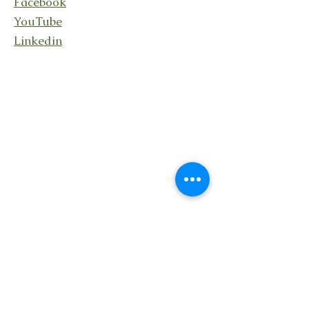
Facebook
YouTube
Linkedin
Rester en lien
En recevant ma lettre
Transcendance avec des
nouvelles de mes activités,