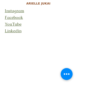
Prix: 55CHF
Instagram
Facebook
Les places sont limitées afin de permettre
l'accompagnement personnalisé.
YouTube
L'adresse te sera donnée à ton inscription.
Linkedin
Rester en lien
En recevant ma lettre