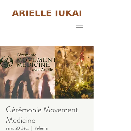
Cérémonie Movement
Medicine
sam. 20 déc.
  |  
Yelema