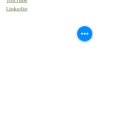
YouTube
Linkedin
Rester en lien
En recevant ma lettre
Transcendance avec des
nouvelles de mes activités,
événements et partages.