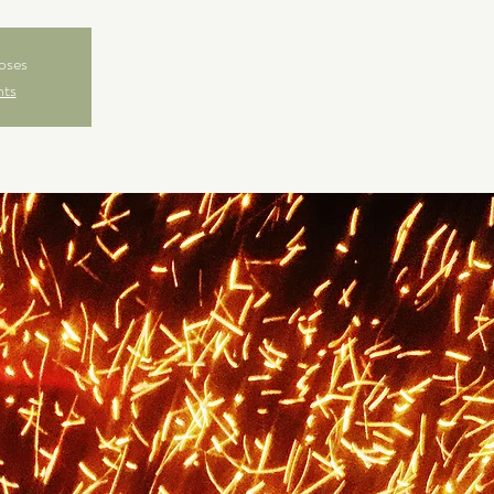
loses
nts