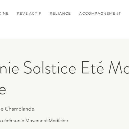
CINE
RÊVE ACTIF
RELIANCE
ACCOMPAGNEMENT
ie Solstice Eté M
e
 de Chamblande
é en cérémonie Movement Medicine