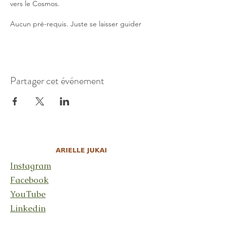
vers le Cosmos.
Aucun pré-requis. Juste se laisser guider
par ce qui est.
Prix: CHF30
Inscription obligatoire car les places sont
Partager cet événement
limitées afin de préserver l'espace suffisant
aux danseurs et danseuses pour être
pleinement dans leur mouvement
Instagram
Facebook
YouTube
Linkedin