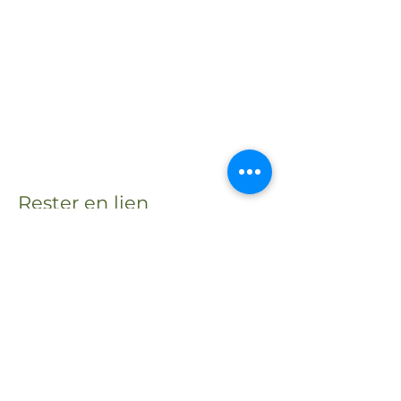
Rester en lien
En recevant ma lettre
Transcendance avec des
nouvelles de mes activités,
événements et partages.