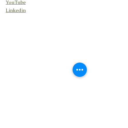
YouTube
Linkedin
Rester en lien
En recevant ma lettre
Transcendance avec des
nouvelles de mes activités,
événements et partages.