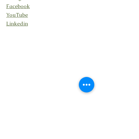
Facebook
YouTube
Linkedin
Rester en lien
En recevant ma lettre
Transcendance avec des
nouvelles de mes activités,