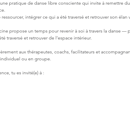
ne pratique de danse libre consciente qui invite à remettre d
ce.
ressourcer, intégrer ce qui a été traversé et retrouver son élan vi
e propose un temps pour revenir à soi à travers la danse — p
té traversé et retrouver de l’espace intérieur.
lièrement aux thérapeutes, coachs, facilitateurs et accompagnan
 individuel ou en groupe.
nce, tu es invité(e) à :