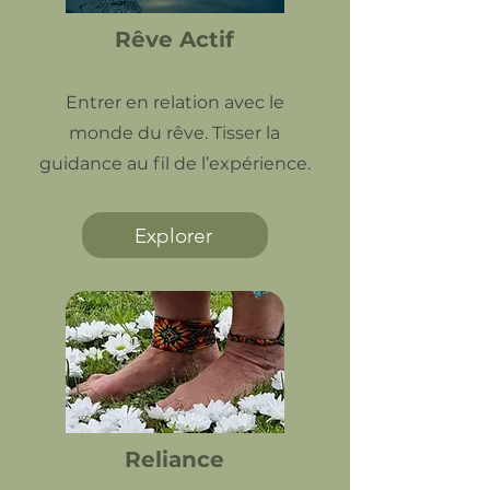
Rêve Actif
Entrer en relation avec le
monde du rêve. Tisser la
guidance au fil de l’expérience.
Explorer
Reliance